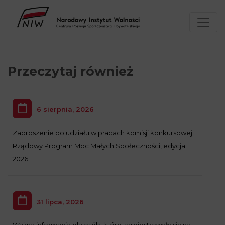
Przejdź
Wyszukiwarka
Kontakt
do
treści
Przeczytaj również
6 sierpnia, 2026
Zaproszenie do udziału w pracach komisji konkursowej.
Rządowy Program Moc Małych Społeczności, edycja
2026
31 lipca, 2026