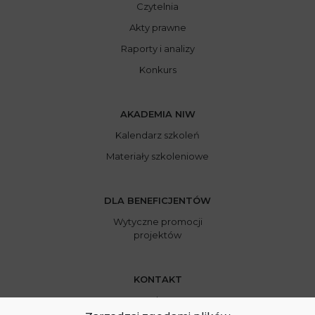
Czytelnia
Akty prawne
Raporty i analizy
Konkurs
AKADEMIA NIW
Kalendarz szkoleń
Materiały szkoleniowe
DLA BENEFICJENTÓW
Wytyczne promocji
projektów
KONTAKT
Kontakt NIW