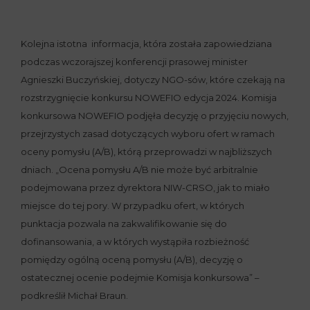
Kolejna istotna informacja, która została zapowiedziana
podczas wczorajszej konferencji prasowej minister
Agnieszki Buczyńskiej, dotyczy NGO-sów, które czekają na
rozstrzygnięcie konkursu NOWEFIO edycja 2024. Komisja
konkursowa NOWEFIO podjęła decyzję o przyjęciu nowych,
przejrzystych zasad dotyczących wyboru ofert w ramach
oceny pomysłu (A/B), którą przeprowadzi w najbliższych
dniach. „Ocena pomysłu A/B nie może być arbitralnie
podejmowana przez dyrektora NIW-CRSO, jak to miało
miejsce do tej pory. W przypadku ofert, w których
punktacja pozwala na zakwalifikowanie się do
dofinansowania, a w których wystąpiła rozbieżność
pomiędzy ogólną oceną pomysłu (A/B), decyzję o
ostatecznej ocenie podejmie Komisja konkursowa” –
podkreślił Michał Braun.