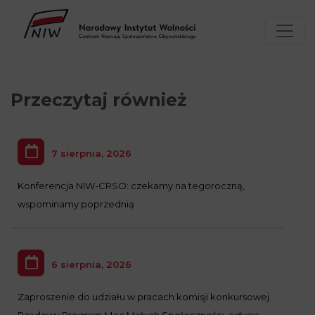
Przejdź
Wyszukiwarka
Kontakt
do
treści
Przeczytaj również
7 sierpnia, 2026
Konferencja NIW-CRSO: czekamy na tegoroczną,
wspominamy poprzednią
6 sierpnia, 2026
Zaproszenie do udziału w pracach komisji konkursowej.